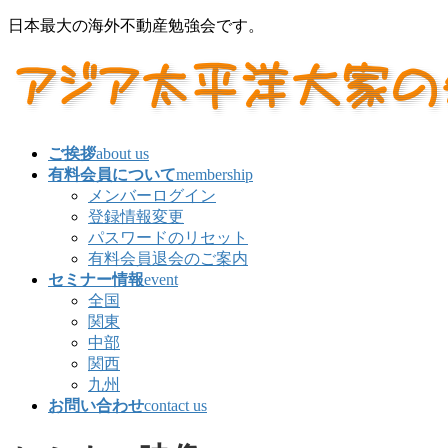
コ
ナ
日本最大の海外不動産勉強会です。
ン
ビ
テ
ゲ
ン
ー
ツ
シ
に
ョ
移
ン
ご挨拶
about us
動
に
有料会員について
membership
移
メンバーログイン
動
登録情報変更
パスワードのリセット
有料会員退会のご案内
セミナー情報
event
全国
関東
中部
関西
九州
お問い合わせ
contact us