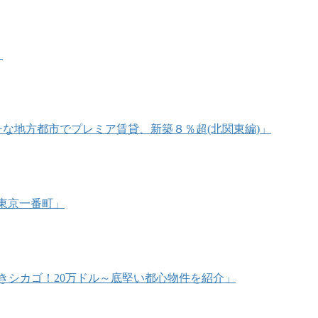
」
リッチな地方都市でプレミア賃貸、新築８％超(北関東編)」
@東京一番町」
うべきシカゴ！20万ドル～底堅い都心物件を紹介」