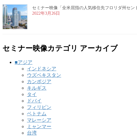
セミナー映像「全米屈指の人気移住先フロリダ州セントピー
2022年3月26日
セミナー映像カテゴリ アーカイブ
■アジア
インドネシア
ウズベキスタン
カンボジア
キルギス
タイ
ドバイ
フィリピン
ベトナム
マレーシア
ミャンマー
台湾