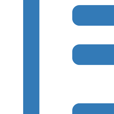
ー
ド
シ
シ
で
イ
ョ
ョ
ベ
ン
ン
ン
ト
を
を
表
検
索
示
し
ま
す。