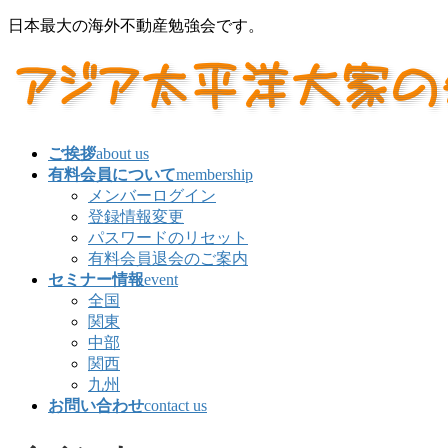
コ
ナ
日本最大の海外不動産勉強会です。
ン
ビ
テ
ゲ
ン
ー
ツ
シ
に
ョ
移
ン
ご挨拶
about us
動
に
有料会員について
membership
移
メンバーログイン
動
登録情報変更
パスワードのリセット
有料会員退会のご案内
セミナー情報
event
全国
関東
中部
関西
九州
お問い合わせ
contact us