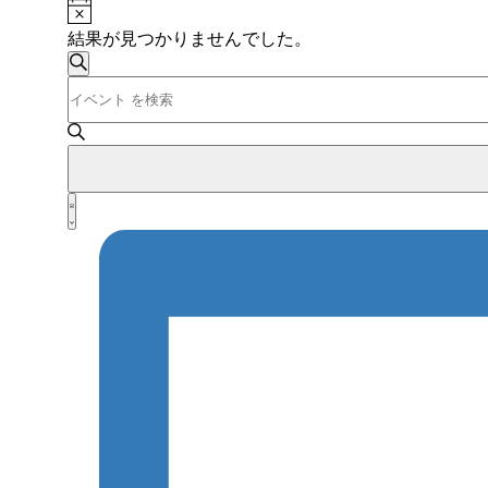
Notice
ン
結果が見つかりませんでした。
ト
イ
検
キ
ベ
索
ー
ワ
ン
ー
ト
ド
を
を
イ
リ
入
ベ
検
ス
力
ン
ト
し
索
表
ト
て
示
し
く
ビ
だ
て
ュ
さ
ー
ナ
い。
ナ
キ
ビ
ー
ビ
ゲ
ワ
ゲ
ー
ー