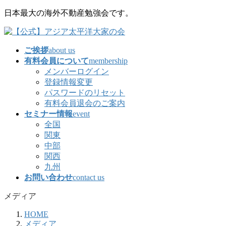
コ
ナ
日本最大の海外不動産勉強会です。
ン
ビ
テ
ゲ
ン
ー
ご挨拶
about us
ツ
シ
有料会員について
membership
に
ョ
メンバーログイン
移
ン
登録情報変更
動
に
パスワードのリセット
移
有料会員退会のご案内
動
セミナー情報
event
全国
関東
中部
関西
九州
お問い合わせ
contact us
メディア
HOME
メディア