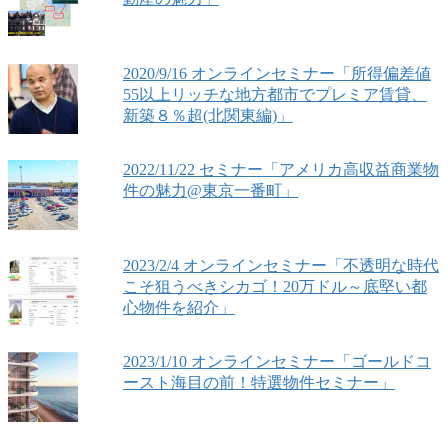
2020/9/16 オンラインセミナー「所得偏差値
55以上リッチな地方都市でプレミア賃貸、
新築８％超(北関東編)」
2022/11/22 セミナー「アメリカ高収益商業物
件の魅力@東京一番町」
2023/2/4 オンラインセミナー「不透明な時代
こそ狙うべきシカゴ！20万ドル～底堅い都
心物件を紹介」
2023/1/10 オンラインセミナー「ゴールドコ
ースト海目の前！特選物件セミナー」