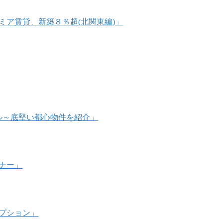
プレミア賃貸、新築８％超(北関東編)」
万ドル～底堅い都心物件を紹介」
ミナー」
オプション」