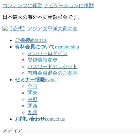
コンテンツに移動
ナビゲーションに移動
日本最大の海外不動産勉強会です。
ご挨拶
about us
有料会員について
membership
メンバーログイン
登録情報変更
パスワードのリセット
有料会員退会のご案内
セミナー情報
event
全国
関東
中部
関西
九州
お問い合わせ
contact us
メディア