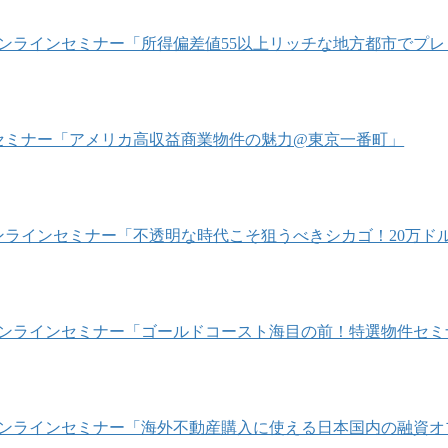
/16 オンラインセミナー「所得偏差値55以上リッチな地方都市で
1/22 セミナー「アメリカ高収益商業物件の魅力@東京一番町」
/4 オンラインセミナー「不透明な時代こそ狙うべきシカゴ！20
/10 オンラインセミナー「ゴールドコースト海目の前！特選物件セ
/24 オンラインセミナー「海外不動産購入に使える日本国内の融資