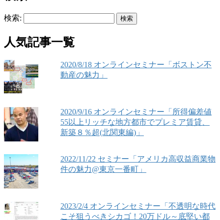
検索:
人気記事一覧
2020/8/18 オンラインセミナー「ボストン不
動産の魅力」
2020/9/16 オンラインセミナー「所得偏差値
55以上リッチな地方都市でプレミア賃貸、
新築８％超(北関東編)」
2022/11/22 セミナー「アメリカ高収益商業物
件の魅力@東京一番町」
2023/2/4 オンラインセミナー「不透明な時代
こそ狙うべきシカゴ！20万ドル～底堅い都