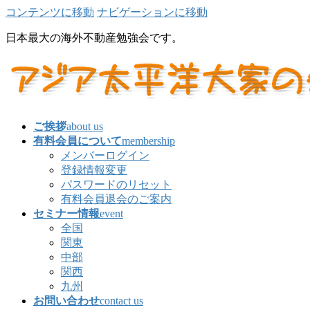
コンテンツに移動
ナビゲーションに移動
日本最大の海外不動産勉強会です。
ご挨拶
about us
有料会員について
membership
メンバーログイン
登録情報変更
パスワードのリセット
有料会員退会のご案内
セミナー情報
event
全国
関東
中部
関西
九州
お問い合わせ
contact us