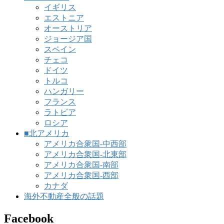
イギリス
エストニア
オーストリア
ジョージア国
スペイン
チェコ
ドイツ
トルコ
ハンガリー
フランス
ラトビア
ロシア
■北アメリカ
アメリカ合衆国-中西部
アメリカ合衆国-北東部
アメリカ合衆国-南部
アメリカ合衆国-西部
カナダ
海外不動産全般の話題
Facebook