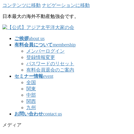
コンテンツに移動
ナビゲーションに移動
日本最大の海外不動産勉強会です。
ご挨拶
about us
有料会員について
membership
メンバーログイン
登録情報変更
パスワードのリセット
有料会員退会のご案内
セミナー情報
event
全国
関東
中部
関西
九州
お問い合わせ
contact us
メディア