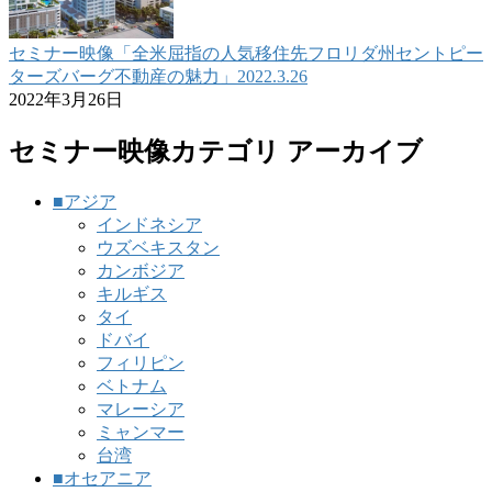
セミナー映像「全米屈指の人気移住先フロリダ州セントピー
ターズバーグ不動産の魅力」2022.3.26
2022年3月26日
セミナー映像カテゴリ アーカイブ
■アジア
インドネシア
ウズベキスタン
カンボジア
キルギス
タイ
ドバイ
フィリピン
ベトナム
マレーシア
ミャンマー
台湾
■オセアニア