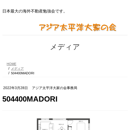
コ
ナ
ン
ビ
日本最大の海外不動産勉強会です。
テ
ゲ
ン
ー
ツ
シ
に
ョ
移
ン
動
に
メディア
移
動
HOME
メディア
504400MADORI
2022年3月28日
アジア太平洋大家の会事務局
504400MADORI