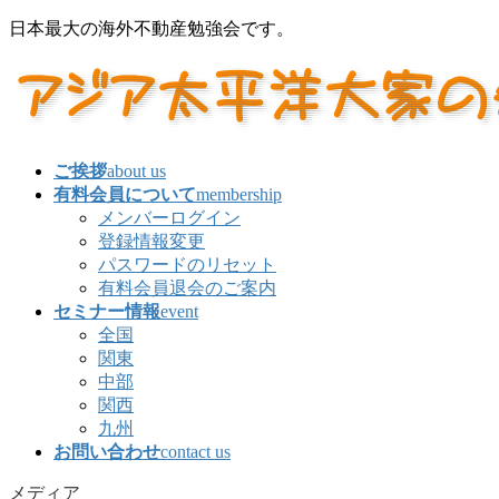
コ
ナ
日本最大の海外不動産勉強会です。
ン
ビ
テ
ゲ
ン
ー
ツ
シ
に
ョ
移
ン
ご挨拶
about us
動
に
有料会員について
membership
移
メンバーログイン
動
登録情報変更
パスワードのリセット
有料会員退会のご案内
セミナー情報
event
全国
関東
中部
関西
九州
お問い合わせ
contact us
メディア