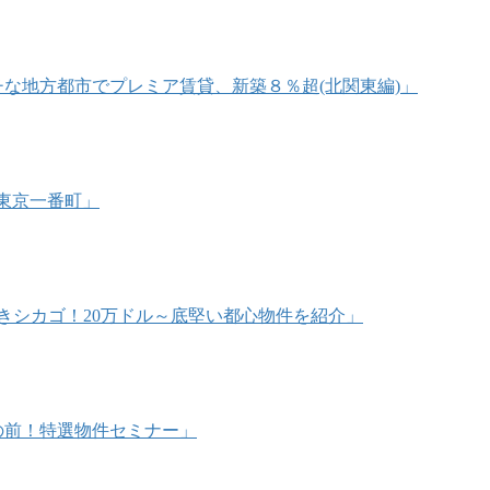
リッチな地方都市でプレミア賃貸、新築８％超(北関東編)」
@東京一番町」
うべきシカゴ！20万ドル～底堅い都心物件を紹介」
海目の前！特選物件セミナー」