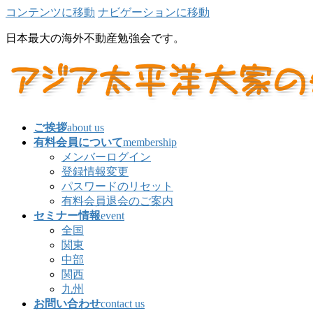
コンテンツに移動
ナビゲーションに移動
日本最大の海外不動産勉強会です。
ご挨拶
about us
有料会員について
membership
メンバーログイン
登録情報変更
パスワードのリセット
有料会員退会のご案内
セミナー情報
event
全国
関東
中部
関西
九州
お問い合わせ
contact us