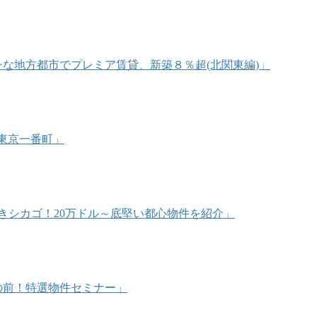
リッチな地方都市でプレミア賃貸、新築８％超(北関東編)」
@東京一番町」
うべきシカゴ！20万ドル～底堅い都心物件を紹介」
海目の前！特選物件セミナー」