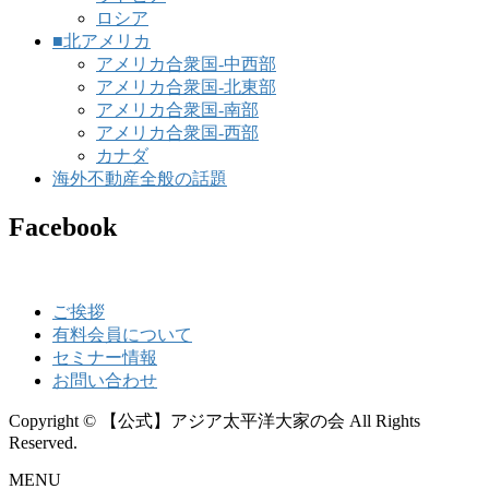
ロシア
■北アメリカ
アメリカ合衆国-中西部
アメリカ合衆国-北東部
アメリカ合衆国-南部
アメリカ合衆国-西部
カナダ
海外不動産全般の話題
Facebook
ご挨拶
有料会員について
セミナー情報
お問い合わせ
Copyright © 【公式】アジア太平洋大家の会 All Rights
Reserved.
MENU