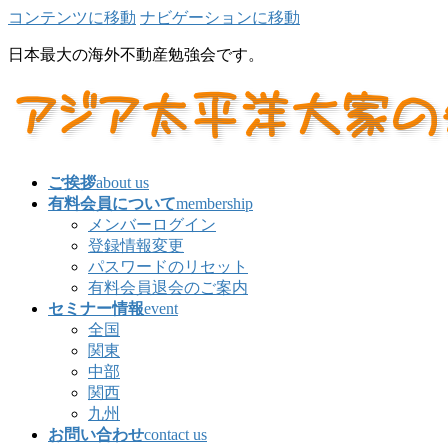
コンテンツに移動
ナビゲーションに移動
日本最大の海外不動産勉強会です。
ご挨拶
about us
有料会員について
membership
メンバーログイン
登録情報変更
パスワードのリセット
有料会員退会のご案内
セミナー情報
event
全国
関東
中部
関西
九州
お問い合わせ
contact us