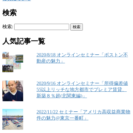
検索
検索:
人気記事一覧
2020/8/18 オンラインセミナー「ボストン不
動産の魅力」
2020/9/16 オンラインセミナー「所得偏差値
55以上リッチな地方都市でプレミア賃貸、
新築８％超(北関東編)」
2022/11/22 セミナー「アメリカ高収益商業物
件の魅力@東京一番町」