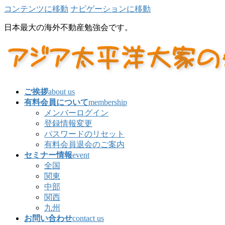
コンテンツに移動
ナビゲーションに移動
日本最大の海外不動産勉強会です。
ご挨拶
about us
有料会員について
membership
メンバーログイン
登録情報変更
パスワードのリセット
有料会員退会のご案内
セミナー情報
event
全国
関東
中部
関西
九州
お問い合わせ
contact us