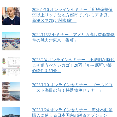
2020/9/16 オンラインセミナー「所得偏差値
55以上リッチな地方都市でプレミア賃貸、
新築８％超(北関東編)」
2022/11/22 セミナー「アメリカ高収益商業物
件の魅力@東京一番町」
2023/2/4 オンラインセミナー「不透明な時代
こそ狙うべきシカゴ！20万ドル～底堅い都
心物件を紹介」
2023/1/10 オンラインセミナー「ゴールドコ
ースト海目の前！特選物件セミナー」
2023/1/24 オンラインセミナー「海外不動産
購入に使える日本国内の融資オプション」