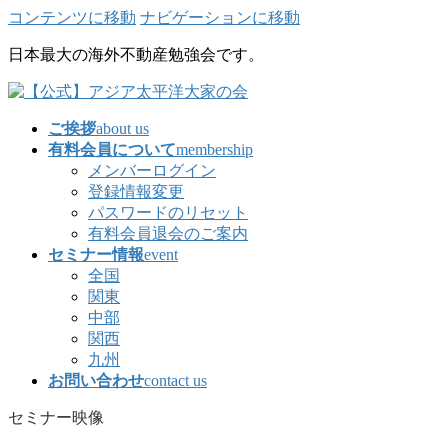
コンテンツに移動
ナビゲーションに移動
日本最大の海外不動産勉強会です。
ご挨拶
about us
有料会員について
membership
メンバーログイン
登録情報変更
パスワードのリセット
有料会員退会のご案内
セミナー情報
event
全国
関東
中部
関西
九州
お問い合わせ
contact us
セミナー映像