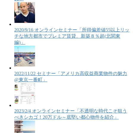
2020/9/16 オンラインセミナー「所得偏差値55以上リッ
チな地方都市でプレミア賃貸、新築８％超(北関東
編)」
2022/11/22 セミナー「アメリカ高収益商業物件の魅力
@東京一番町」
2023/2/4 オンラインセミナー「不透明な時代こそ狙う
べきシカゴ！20万ドル～底堅い都心物件を紹介」