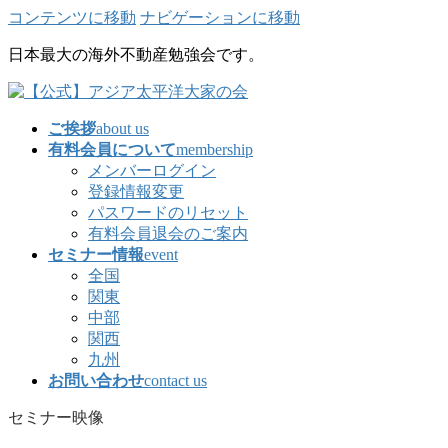
コンテンツに移動
ナビゲーションに移動
日本最大の海外不動産勉強会です。
ご挨拶
about us
有料会員について
membership
メンバーログイン
登録情報変更
パスワードのリセット
有料会員退会のご案内
セミナー情報
event
全国
関東
中部
関西
九州
お問い合わせ
contact us
セミナー映像