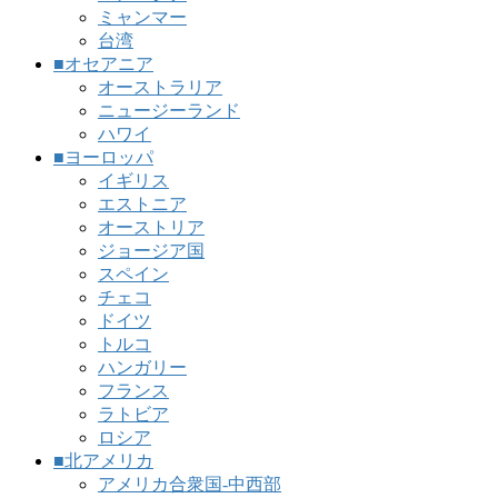
ミャンマー
台湾
■オセアニア
オーストラリア
ニュージーランド
ハワイ
■ヨーロッパ
イギリス
エストニア
オーストリア
ジョージア国
スペイン
チェコ
ドイツ
トルコ
ハンガリー
フランス
ラトビア
ロシア
■北アメリカ
アメリカ合衆国-中西部