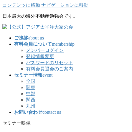
コンテンツに移動
ナビゲーションに移動
日本最大の海外不動産勉強会です。
ご挨拶
about us
有料会員について
membership
メンバーログイン
登録情報変更
パスワードのリセット
有料会員退会のご案内
セミナー情報
event
全国
関東
中部
関西
九州
お問い合わせ
contact us
セミナー映像