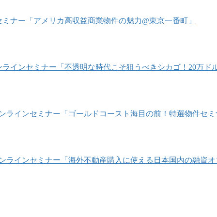
1/22 セミナー「アメリカ高収益商業物件の魅力@東京一番町」
/4 オンラインセミナー「不透明な時代こそ狙うべきシカゴ！20
/10 オンラインセミナー「ゴールドコースト海目の前！特選物件セ
/24 オンラインセミナー「海外不動産購入に使える日本国内の融資