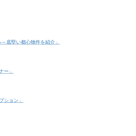
万ドル～底堅い都心物件を紹介」
ミナー」
オプション」