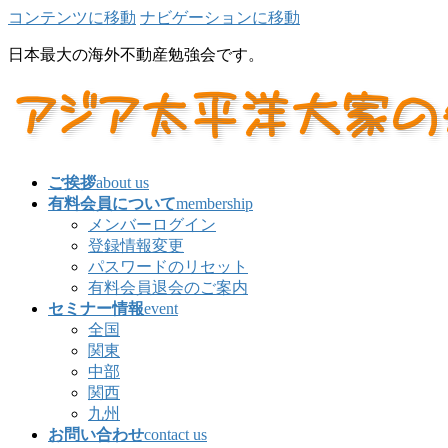
コンテンツに移動
ナビゲーションに移動
日本最大の海外不動産勉強会です。
ご挨拶
about us
有料会員について
membership
メンバーログイン
登録情報変更
パスワードのリセット
有料会員退会のご案内
セミナー情報
event
全国
関東
中部
関西
九州
お問い合わせ
contact us