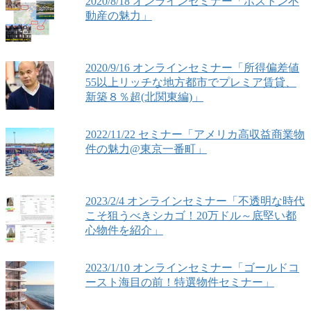
2020/8/18 オンラインセミナー「ボストン不
動産の魅力」
2020/9/16 オンラインセミナー「所得偏差値
55以上リッチな地方都市でプレミア賃貸、
新築８％超(北関東編)」
2022/11/22 セミナー「アメリカ高収益商業物
件の魅力@東京一番町」
2023/2/4 オンラインセミナー「不透明な時代
こそ狙うべきシカゴ！20万ドル～底堅い都
心物件を紹介」
2023/1/10 オンラインセミナー「ゴールドコ
ースト海目の前！特選物件セミナー」