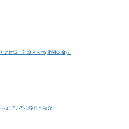
プレミア賃貸、新築８％超(北関東編)」
万ドル～底堅い都心物件を紹介」