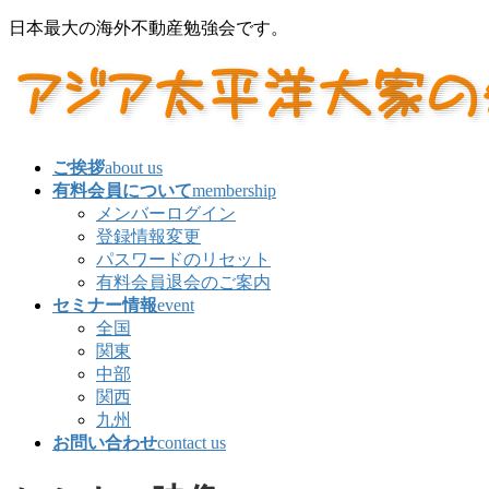
コ
ナ
日本最大の海外不動産勉強会です。
ン
ビ
テ
ゲ
ン
ー
ツ
シ
に
ョ
移
ン
ご挨拶
about us
動
に
有料会員について
membership
移
メンバーログイン
動
登録情報変更
パスワードのリセット
有料会員退会のご案内
セミナー情報
event
全国
関東
中部
関西
九州
お問い合わせ
contact us