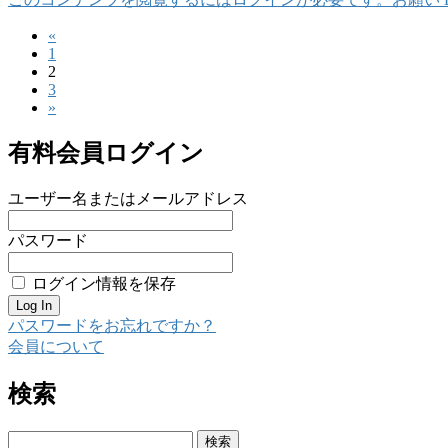
«
投
ペ
1
稿
ペ
2
ー
ペ
3
ー
ジ
の
»
ー
ジ
ジ
ペ
有料会員ログイン
ー
ジ
ユーザー名またはメールアドレス
送
パスワード
り
ログイン情報を保存
パスワードをお忘れですか？
会員について
検索
検