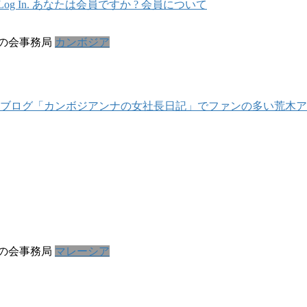
In. あなたは会員ですか ? 会員について
の会事務局
カンボジア
7.22 ブログ「カンボジアンナの女社長日記」でファンの多い
の会事務局
マレーシア