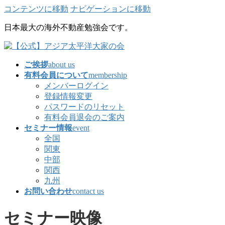
コンテンツに移動
ナビゲーションに移動
日本最大の海外不動産勉強会です。
ご挨拶
about us
有料会員について
membership
メンバーログイン
登録情報変更
パスワードのリセット
有料会員退会のご案内
セミナー情報
event
全国
関東
中部
関西
九州
お問い合わせ
contact us
セミナー映像