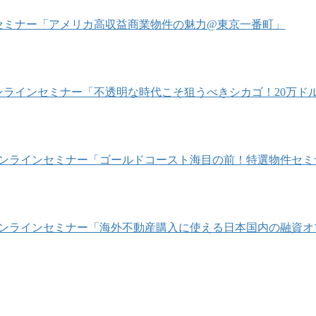
1/22 セミナー「アメリカ高収益商業物件の魅力@東京一番町」
/4 オンラインセミナー「不透明な時代こそ狙うべきシカゴ！20
/10 オンラインセミナー「ゴールドコースト海目の前！特選物件セ
/24 オンラインセミナー「海外不動産購入に使える日本国内の融資