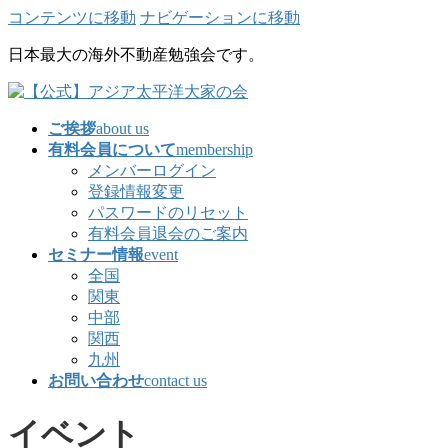
コンテンツに移動
ナビゲーションに移動
日本最大の海外不動産勉強会です。
ご挨拶
about us
有料会員について
membership
メンバーログイン
登録情報変更
パスワードのリセット
有料会員退会のご案内
セミナー情報
event
全国
関東
中部
関西
九州
お問い合わせ
contact us
イベント