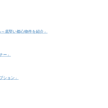
万ドル～底堅い都心物件を紹介」
ミナー」
オプション」