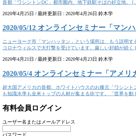
首都「ワシントンDC」都市圏内、地下鉄駅そばの好立地。 […
2020年4月25日
/ 最終更新日 :
2020年4月26日
鈴木学
2020/05/12 オンラインセミナー「
ニューヨーク市「マンハッタン」という場所は、もう説明す
コロナウィルスで大打撃を受けています。厳しい封鎖が続く [
2020年4月21日
/ 最終更新日 :
2020年4月23日
鈴木学
2020/05/4 オンラインセミナー「ア
超大国アメリカの首都、ホワイトハウスのお膝元「ワシント
も知識水準も全米トップの人材が集まる街です。「世界を動 [
有料会員ログイン
ユーザー名またはメールアドレス
パスワード