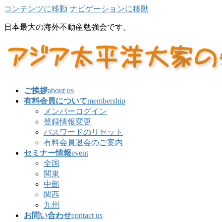
コンテンツに移動
ナビゲーションに移動
日本最大の海外不動産勉強会です。
ご挨拶
about us
有料会員について
membership
メンバーログイン
登録情報変更
パスワードのリセット
有料会員退会のご案内
セミナー情報
event
全国
関東
中部
関西
九州
お問い合わせ
contact us