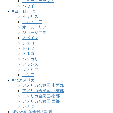
ニュージーランド
ハワイ
■ヨーロッパ
イギリス
エストニア
オーストリア
ジョージア国
スペイン
チェコ
ドイツ
トルコ
ハンガリー
フランス
ラトビア
ロシア
■北アメリカ
アメリカ合衆国-中西部
アメリカ合衆国-北東部
アメリカ合衆国-南部
アメリカ合衆国-西部
カナダ
海外不動産全般の話題