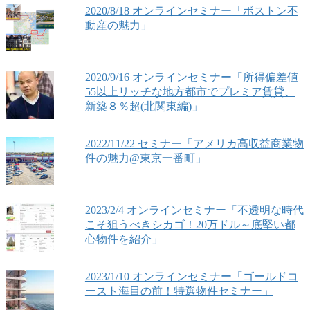
2020/8/18 オンラインセミナー「ボストン不
動産の魅力」
2020/9/16 オンラインセミナー「所得偏差値
55以上リッチな地方都市でプレミア賃貸、
新築８％超(北関東編)」
2022/11/22 セミナー「アメリカ高収益商業物
件の魅力@東京一番町」
2023/2/4 オンラインセミナー「不透明な時代
こそ狙うべきシカゴ！20万ドル～底堅い都
心物件を紹介」
2023/1/10 オンラインセミナー「ゴールドコ
ースト海目の前！特選物件セミナー」