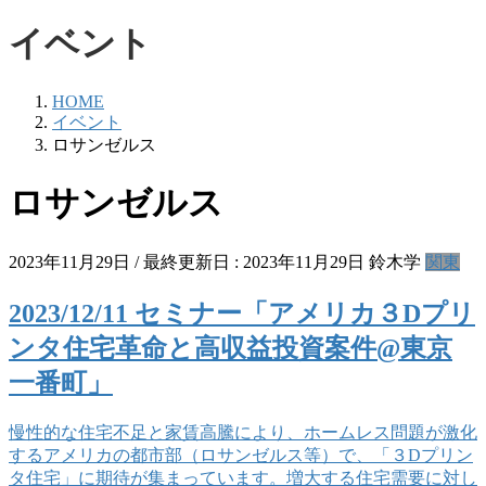
イベント
HOME
イベント
ロサンゼルス
ロサンゼルス
2023年11月29日
/ 最終更新日 :
2023年11月29日
鈴木学
関東
2023/12/11 セミナー「アメリカ３Dプリ
ンタ住宅革命と高収益投資案件@東京
一番町」
慢性的な住宅不足と家賃高騰により、ホームレス問題が激化
するアメリカの都市部（ロサンゼルス等）で、「３Dプリン
タ住宅」に期待が集まっています。増大する住宅需要に対し