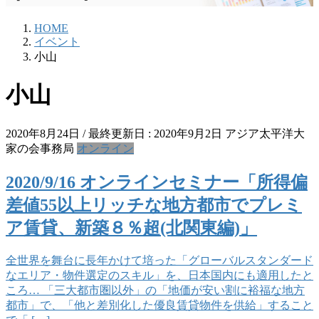
HOME
イベント
小山
小山
2020年8月24日
/ 最終更新日 :
2020年9月2日
アジア太平洋大
家の会事務局
オンライン
2020/9/16 オンラインセミナー「所得偏
差値55以上リッチな地方都市でプレミ
ア賃貸、新築８％超(北関東編)」
全世界を舞台に長年かけて培った「グローバルスタンダード
なエリア・物件選定のスキル」を、日本国内にも適用したと
ころ… 「三大都市圏以外」の「地価が安い割に裕福な地方
都市」で、「他と差別化した優良賃貸物件を供給」すること