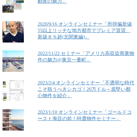
動産の魅力」
2020/9/16 オンラインセミナー「所得偏差値
55以上リッチな地方都市でプレミア賃貸、
新築８％超(北関東編)」
2022/11/22 セミナー「アメリカ高収益商業物
件の魅力@東京一番町」
2023/2/4 オンラインセミナー「不透明な時代
こそ狙うべきシカゴ！20万ドル～底堅い都
心物件を紹介」
2023/1/10 オンラインセミナー「ゴールドコ
ースト海目の前！特選物件セミナー」