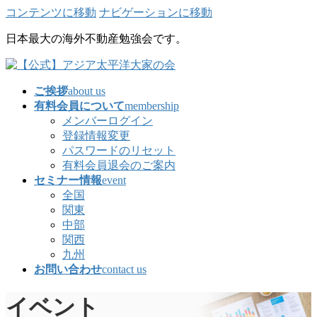
コンテンツに移動
ナビゲーションに移動
日本最大の海外不動産勉強会です。
ご挨拶
about us
有料会員について
membership
メンバーログイン
登録情報変更
パスワードのリセット
有料会員退会のご案内
セミナー情報
event
全国
関東
中部
関西
九州
お問い合わせ
contact us
イベント