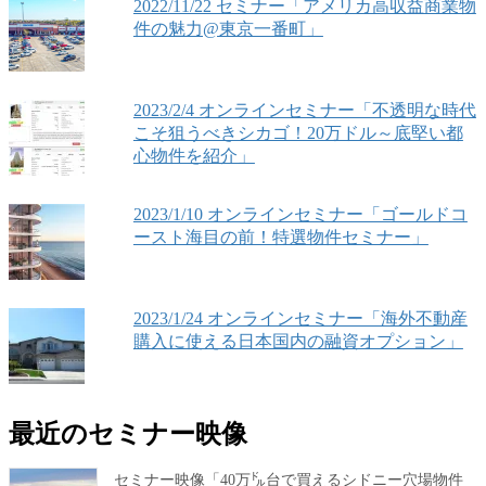
2022/11/22 セミナー「アメリカ高収益商業物
件の魅力@東京一番町」
2023/2/4 オンラインセミナー「不透明な時代
こそ狙うべきシカゴ！20万ドル～底堅い都
心物件を紹介」
2023/1/10 オンラインセミナー「ゴールドコ
ースト海目の前！特選物件セミナー」
2023/1/24 オンラインセミナー「海外不動産
購入に使える日本国内の融資オプション」
最近のセミナー映像
セミナー映像「40万㌦台で買えるシドニー穴場物件