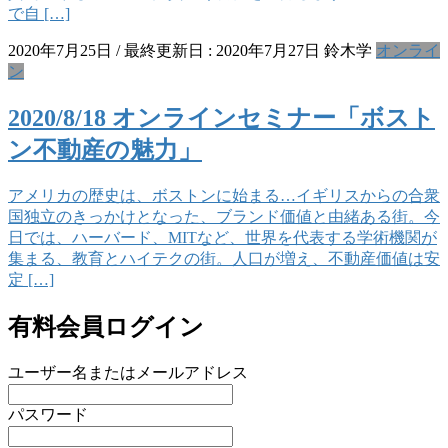
で自 […]
2020年7月25日
/ 最終更新日 :
2020年7月27日
鈴木学
オンライ
ン
2020/8/18 オンラインセミナー「ボスト
ン不動産の魅力」
アメリカの歴史は、ボストンに始まる…イギリスからの合衆
国独立のきっかけとなった、ブランド価値と由緒ある街。今
日では、ハーバード、MITなど、世界を代表する学術機関が
集まる、教育とハイテクの街。人口が増え、不動産価値は安
定 […]
有料会員ログイン
ユーザー名またはメールアドレス
パスワード