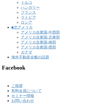
トルコ
ハンガリー
フランス
ラトビア
ロシア
■北アメリカ
アメリカ合衆国-中西部
アメリカ合衆国-北東部
アメリカ合衆国-南部
アメリカ合衆国-西部
カナダ
海外不動産全般の話題
Facebook
ご挨拶
有料会員について
セミナー情報
お問い合わせ