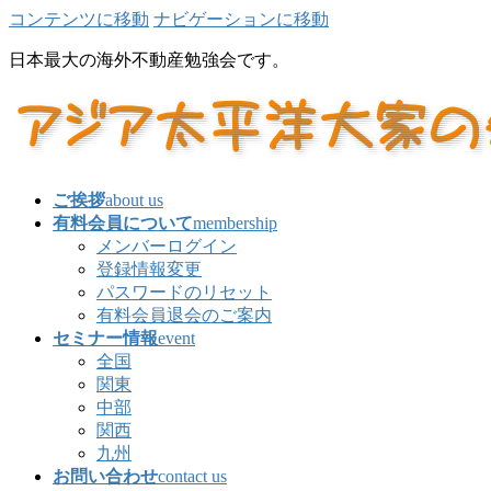
コンテンツに移動
ナビゲーションに移動
日本最大の海外不動産勉強会です。
ご挨拶
about us
有料会員について
membership
メンバーログイン
登録情報変更
パスワードのリセット
有料会員退会のご案内
セミナー情報
event
全国
関東
中部
関西
九州
お問い合わせ
contact us