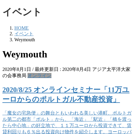
イベント
HOME
イベント
Weymouth
Weymouth
2020年8月1日
/ 最終更新日 :
2020年8月4日
アジア太平洋大家
の会事務局
オンライン
2020/8/25 オンラインセミナー「11万ユ
ーロからのポルトガル不動産投資」
「魔女の宅急便」の舞台ともいわれる美しい港町、ポルトガ
ル第二の都市「ポルト」から、「海近」「駅近」「橋を渡っ
たら中心地」の好立地で、１１万ユーロから投資できて、賃
貸利回りも６％出る投資向け物件を紹介します。ヨーロッパ