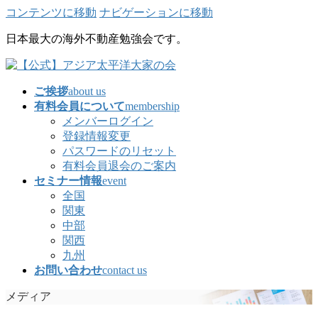
コンテンツに移動
ナビゲーションに移動
日本最大の海外不動産勉強会です。
ご挨拶
about us
有料会員について
membership
メンバーログイン
登録情報変更
パスワードのリセット
有料会員退会のご案内
セミナー情報
event
全国
関東
中部
関西
九州
お問い合わせ
contact us
メディア