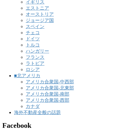
イギリス
エストニア
オーストリア
ジョージア国
スペイン
チェコ
ドイツ
トルコ
ハンガリー
フランス
ラトビア
ロシア
■北アメリカ
アメリカ合衆国-中西部
アメリカ合衆国-北東部
アメリカ合衆国-南部
アメリカ合衆国-西部
カナダ
海外不動産全般の話題
Facebook