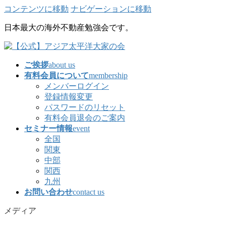
コンテンツに移動
ナビゲーションに移動
日本最大の海外不動産勉強会です。
ご挨拶
about us
有料会員について
membership
メンバーログイン
登録情報変更
パスワードのリセット
有料会員退会のご案内
セミナー情報
event
全国
関東
中部
関西
九州
お問い合わせ
contact us
メディア