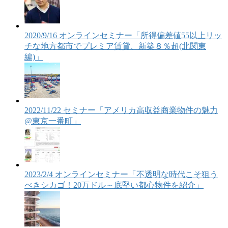
2020/9/16 オンラインセミナー「所得偏差値55以上リッ
チな地方都市でプレミア賃貸、新築８％超(北関東
編)」
2022/11/22 セミナー「アメリカ高収益商業物件の魅力
@東京一番町」
2023/2/4 オンラインセミナー「不透明な時代こそ狙う
べきシカゴ！20万ドル～底堅い都心物件を紹介」