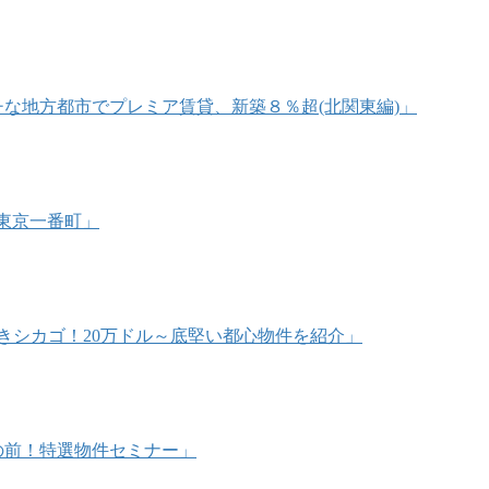
リッチな地方都市でプレミア賃貸、新築８％超(北関東編)」
@東京一番町」
うべきシカゴ！20万ドル～底堅い都心物件を紹介」
海目の前！特選物件セミナー」