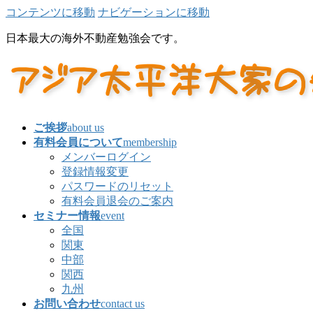
コンテンツに移動
ナビゲーションに移動
日本最大の海外不動産勉強会です。
ご挨拶
about us
有料会員について
membership
メンバーログイン
登録情報変更
パスワードのリセット
有料会員退会のご案内
セミナー情報
event
全国
関東
中部
関西
九州
お問い合わせ
contact us