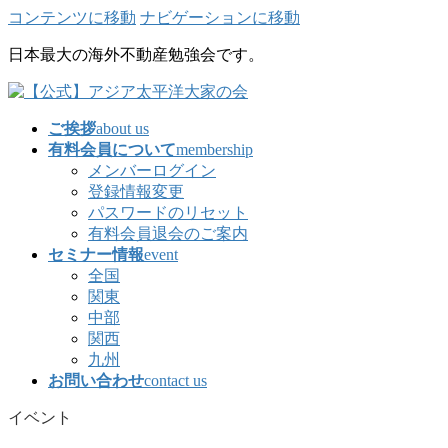
コンテンツに移動
ナビゲーションに移動
日本最大の海外不動産勉強会です。
ご挨拶
about us
有料会員について
membership
メンバーログイン
登録情報変更
パスワードのリセット
有料会員退会のご案内
セミナー情報
event
全国
関東
中部
関西
九州
お問い合わせ
contact us
イベント