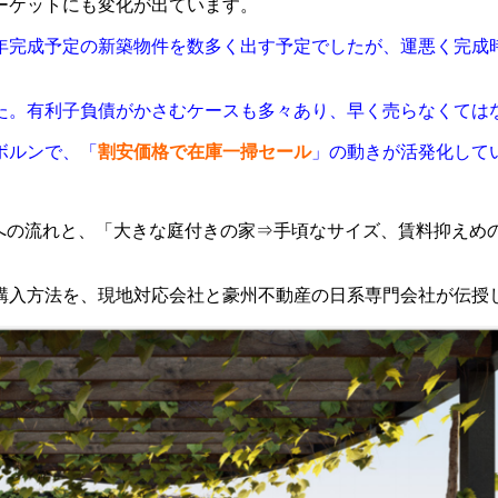
ーケットにも変化が出ています。
年完成予定の新築物件を数多く出す予定でしたが、運悪く完成
た。有利子負債がかさむケースも多々あり、早く売らなくては
ボルンで、「
割安価格で在庫一掃セール
」の動きが活発化して
」への流れと、「大きな庭付きの家⇒手頃なサイズ、賃料抑え
購入方法を、現地対応会社と豪州不動産の日系専門会社が伝授