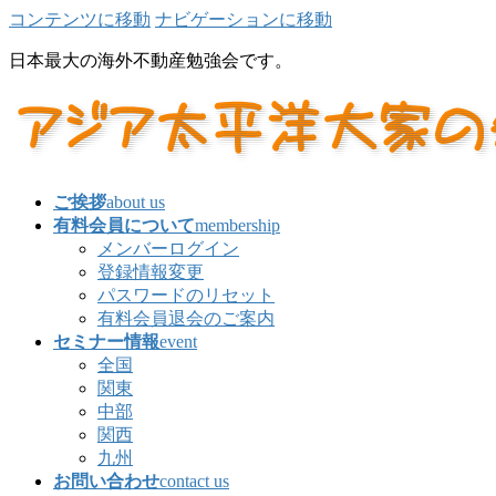
コンテンツに移動
ナビゲーションに移動
日本最大の海外不動産勉強会です。
ご挨拶
about us
有料会員について
membership
メンバーログイン
登録情報変更
パスワードのリセット
有料会員退会のご案内
セミナー情報
event
全国
関東
中部
関西
九州
お問い合わせ
contact us