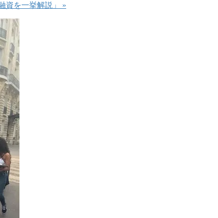
動産融資を一挙解説」
»