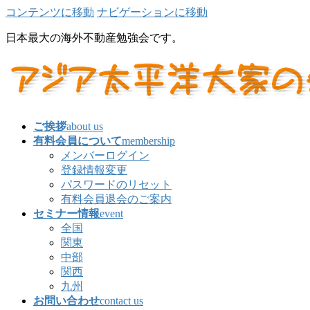
コンテンツに移動
ナビゲーションに移動
日本最大の海外不動産勉強会です。
ご挨拶
about us
有料会員について
membership
メンバーログイン
登録情報変更
パスワードのリセット
有料会員退会のご案内
セミナー情報
event
全国
関東
中部
関西
九州
お問い合わせ
contact us