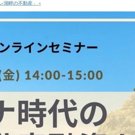
ョーレ湖畔の不動産」
»