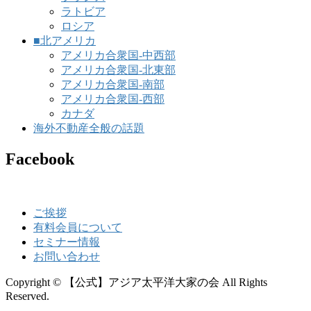
ラトビア
ロシア
■北アメリカ
アメリカ合衆国-中西部
アメリカ合衆国-北東部
アメリカ合衆国-南部
アメリカ合衆国-西部
カナダ
海外不動産全般の話題
Facebook
ご挨拶
有料会員について
セミナー情報
お問い合わせ
Copyright © 【公式】アジア太平洋大家の会 All Rights
Reserved.