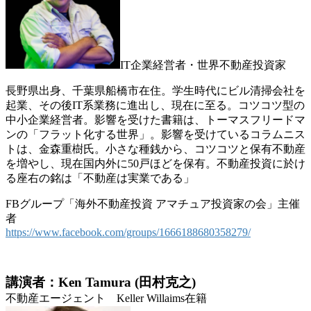
IT企業経営者・世界不動産投資家
長野県出身、千葉県船橋市在住。学生時代にビル清掃会社を
起業、その後IT系業務に進出し、現在に至る。コツコツ型の
中小企業経営者。影響を受けた書籍は、トーマスフリードマ
ンの「フラット化する世界」。影響を受けているコラムニス
トは、金森重樹氏。小さな種銭から、コツコツと保有不動産
を増やし、現在国内外に50戸ほどを保有。不動産投資に於け
る座右の銘は「不動産は実業である」
FBグループ「海外不動産投資 アマチュア投資家の会」主催
者
https://www.facebook.com/groups/1666188680358279/
講演者：Ken Tamura (田村克之)
不動産エージェント Keller Willaims在籍