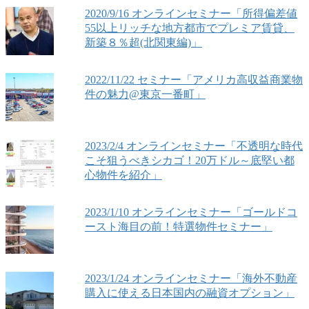
2020/9/16 オンラインセミナー「所得偏差値
55以上リッチな地方都市でプレミア賃貸、
新築８％超(北関東編)」
2022/11/22 セミナー「アメリカ高収益商業物
件の魅力@東京一番町」
2023/2/4 オンラインセミナー「不透明な時代
こそ狙うべきシカゴ！20万ドル～底堅い都
心物件を紹介」
2023/1/10 オンラインセミナー「ゴールドコ
ースト海目の前！特選物件セミナー」
2023/1/24 オンラインセミナー「海外不動産
購入に使える日本国内の融資オプション」