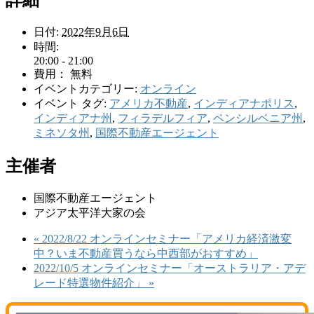
詳細
日付:
2022年9月6日
時間:
20:00 - 21:00
費用：
無料
イベントカテゴリー:
オンライン
イベント タグ:
アメリカ不動産
,
インディアナポリス
,
インディアナ州
,
フィラデルフィア
,
ペンシルベニア州
,
ミネソタ州
,
国際不動産エージェント
主催者
国際不動産エージェント
アジア太平洋大家の会
«
2022/8/22 オンラインセミナー「アメリカ経済激変
中？いま不動産買うなら中西部がおすすめ」
2022/10/5 オンラインセミナー「オーストラリア・アデ
レード特選物件紹介」
»