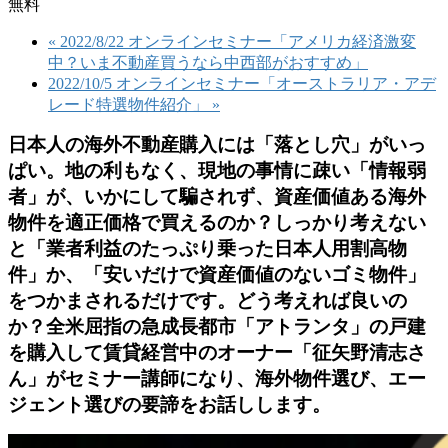
無料
«
2022/8/22 オンラインセミナー「アメリカ経済激変
中？いま不動産買うなら中西部がおすすめ」
2022/10/5 オンラインセミナー「オーストラリア・アデ
レード特選物件紹介」
»
日本人の海外不動産購入には「落とし穴」がいっ
ぱい。地の利もなく、現地の事情に疎い「情報弱
者」が、いかにして騙されず、資産価値ある海外
物件を適正価格で買えるのか？しっかり考えない
と「業者利益のたっぷり乗った日本人用割高物
件」か、「安いだけで資産価値のないゴミ物件」
をつかまされるだけです。どう考えれば良いの
か？全米屈指の急成長都市「アトランタ」の戸建
を購入して賃貸経営中のオーナー「征矢野清志さ
ん」がセミナー講師になり、海外物件選び、エー
ジェント選びの要諦をお話しします。