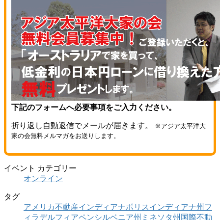
下記のフォームへ必要事項をご入力ください。
折り返し自動返信でメールが届きます。
※アジア太平洋大
家の会無料メルマガをお送りします。
イベント カテゴリー
オンライン
タグ
アメリカ不動産
インディアナポリス
インディアナ州
フ
ィラデルフィア
ペンシルベニア州
ミネソタ州
国際不動