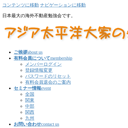
コンテンツに移動
ナビゲーションに移動
日本最大の海外不動産勉強会です。
ご挨拶
about us
有料会員について
membership
メンバーログイン
登録情報変更
パスワードのリセット
有料会員退会のご案内
セミナー情報
event
全国
関東
中部
関西
九州
お問い合わせ
contact us