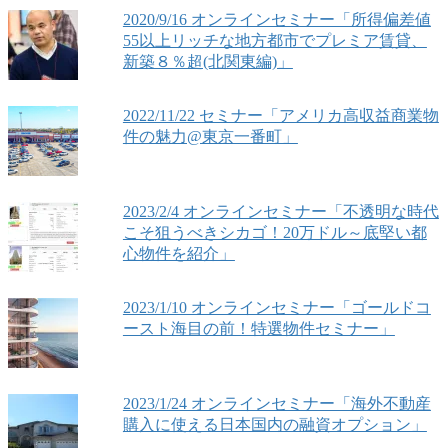
2020/9/16 オンラインセミナー「所得偏差値
55以上リッチな地方都市でプレミア賃貸、
新築８％超(北関東編)」
2022/11/22 セミナー「アメリカ高収益商業物
件の魅力@東京一番町」
2023/2/4 オンラインセミナー「不透明な時代
こそ狙うべきシカゴ！20万ドル～底堅い都
心物件を紹介」
2023/1/10 オンラインセミナー「ゴールドコ
ースト海目の前！特選物件セミナー」
2023/1/24 オンラインセミナー「海外不動産
購入に使える日本国内の融資オプション」