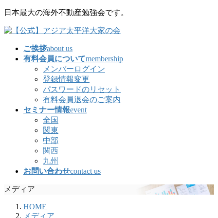
コ
ナ
日本最大の海外不動産勉強会です。
ン
ビ
テ
ゲ
ン
ー
ご挨拶
about us
ツ
シ
有料会員について
membership
に
ョ
メンバーログイン
移
ン
登録情報変更
動
に
パスワードのリセット
移
有料会員退会のご案内
動
セミナー情報
event
全国
関東
中部
関西
九州
お問い合わせ
contact us
メディア
HOME
メディア