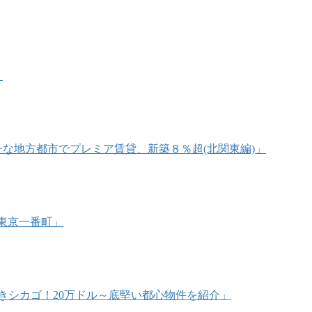
」
リッチな地方都市でプレミア賃貸、新築８％超(北関東編)」
@東京一番町」
うべきシカゴ！20万ドル～底堅い都心物件を紹介」