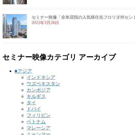
セミナー映像「全米屈指の人気移住先フロリダ州セントピー
2022年3月26日
セミナー映像カテゴリ アーカイブ
■アジア
インドネシア
ウズベキスタン
カンボジア
キルギス
タイ
ドバイ
フィリピン
ベトナム
マレーシア
ミャンマー