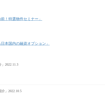
海目の前！特選物件セミナー」
使える日本国内の融資オプション」
22.11.3
022.10.5