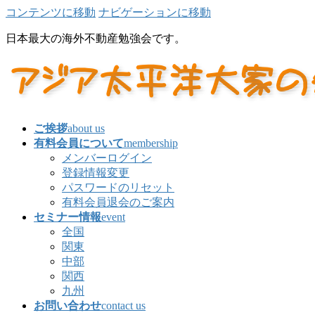
コンテンツに移動
ナビゲーションに移動
日本最大の海外不動産勉強会です。
ご挨拶
about us
有料会員について
membership
メンバーログイン
登録情報変更
パスワードのリセット
有料会員退会のご案内
セミナー情報
event
全国
関東
中部
関西
九州
お問い合わせ
contact us