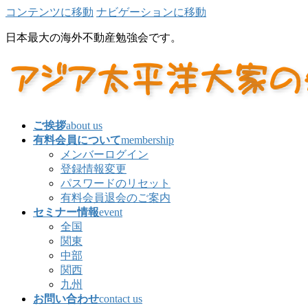
コンテンツに移動
ナビゲーションに移動
日本最大の海外不動産勉強会です。
ご挨拶
about us
有料会員について
membership
メンバーログイン
登録情報変更
パスワードのリセット
有料会員退会のご案内
セミナー情報
event
全国
関東
中部
関西
九州
お問い合わせ
contact us