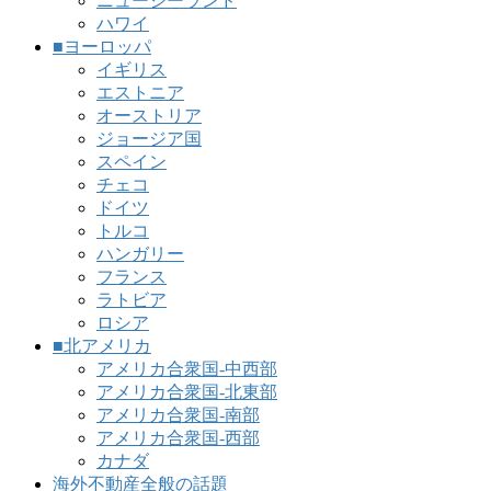
ニュージーランド
ハワイ
■ヨーロッパ
イギリス
エストニア
オーストリア
ジョージア国
スペイン
チェコ
ドイツ
トルコ
ハンガリー
フランス
ラトビア
ロシア
■北アメリカ
アメリカ合衆国-中西部
アメリカ合衆国-北東部
アメリカ合衆国-南部
アメリカ合衆国-西部
カナダ
海外不動産全般の話題