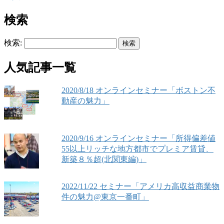
検索
検索:
人気記事一覧
2020/8/18 オンラインセミナー「ボストン不
動産の魅力」
2020/9/16 オンラインセミナー「所得偏差値
55以上リッチな地方都市でプレミア賃貸、
新築８％超(北関東編)」
2022/11/22 セミナー「アメリカ高収益商業物
件の魅力@東京一番町」