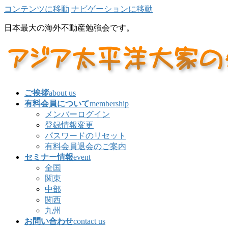
コンテンツに移動
ナビゲーションに移動
日本最大の海外不動産勉強会です。
ご挨拶
about us
有料会員について
membership
メンバーログイン
登録情報変更
パスワードのリセット
有料会員退会のご案内
セミナー情報
event
全国
関東
中部
関西
九州
お問い合わせ
contact us