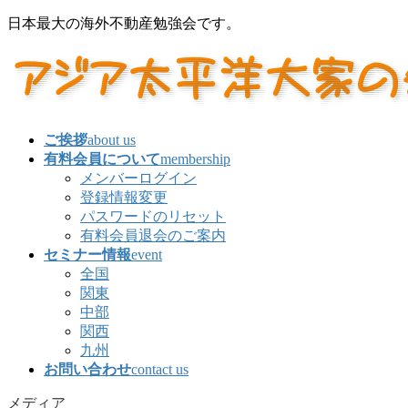
コ
ナ
日本最大の海外不動産勉強会です。
ン
ビ
テ
ゲ
ン
ー
ツ
シ
に
ョ
移
ン
ご挨拶
about us
動
に
有料会員について
membership
移
メンバーログイン
動
登録情報変更
パスワードのリセット
有料会員退会のご案内
セミナー情報
event
全国
関東
中部
関西
九州
お問い合わせ
contact us
メディア