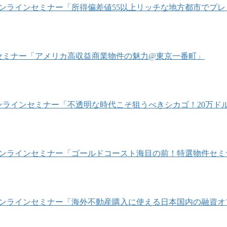
/16 オンラインセミナー「所得偏差値55以上リッチな地方都市で
1/22 セミナー「アメリカ高収益商業物件の魅力@東京一番町」
/4 オンラインセミナー「不透明な時代こそ狙うべきシカゴ！20
/10 オンラインセミナー「ゴールドコースト海目の前！特選物件セ
/24 オンラインセミナー「海外不動産購入に使える日本国内の融資