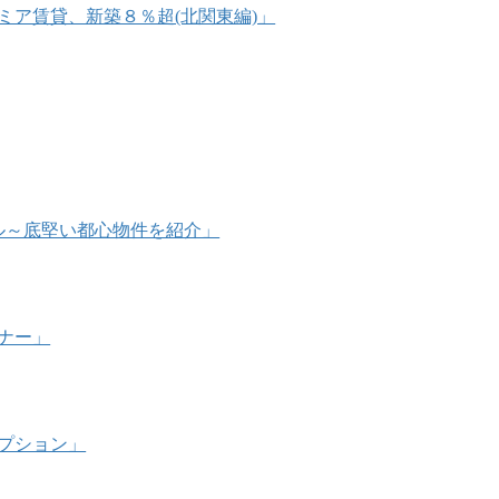
プレミア賃貸、新築８％超(北関東編)」
万ドル～底堅い都心物件を紹介」
ミナー」
オプション」