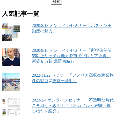
検
索:
人気記事一覧
2020/8/18 オンラインセミナー「ボストン不
動産の魅力」
2020/9/16 オンラインセミナー「所得偏差値
55以上リッチな地方都市でプレミア賃貸、
新築８％超(北関東編)」
2022/11/22 セミナー「アメリカ高収益商業物
件の魅力@東京一番町」
2023/2/4 オンラインセミナー「不透明な時代
こそ狙うべきシカゴ！20万ドル～底堅い都
心物件を紹介」