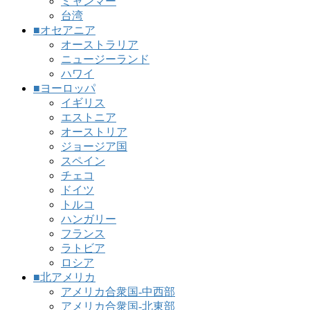
ミャンマー
台湾
■オセアニア
オーストラリア
ニュージーランド
ハワイ
■ヨーロッパ
イギリス
エストニア
オーストリア
ジョージア国
スペイン
チェコ
ドイツ
トルコ
ハンガリー
フランス
ラトビア
ロシア
■北アメリカ
アメリカ合衆国-中西部
アメリカ合衆国-北東部