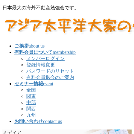
コ
ナ
日本最大の海外不動産勉強会です。
ン
ビ
テ
ゲ
ン
ー
ツ
シ
に
ョ
移
ン
ご挨拶
about us
動
に
有料会員について
membership
移
メンバーログイン
動
登録情報変更
パスワードのリセット
有料会員退会のご案内
セミナー情報
event
全国
関東
中部
関西
九州
お問い合わせ
contact us
メディア