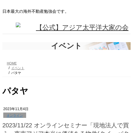
コ
ナ
ン
ビ
日本最大の海外不動産勉強会です。
テ
ゲ
ン
ー
ツ
シ
に
ョ
移
ン
動
に
イベント
移
動
HOME
イベント
パタヤ
パタヤ
2023年11月4日
オンライン
2023/11/22 オンラインセミナー「現地法人で買