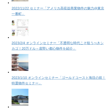
2022/11/22 セミナー「アメリカ高収益商業物件の魅力@東京
一番町」
2023/2/4 オンラインセミナー「不透明な時代こそ狙うべきシ
カゴ！20万ドル～底堅い都心物件を紹介」
2023/1/10 オンラインセミナー「ゴールドコースト海目の前！
特選物件セミナー」