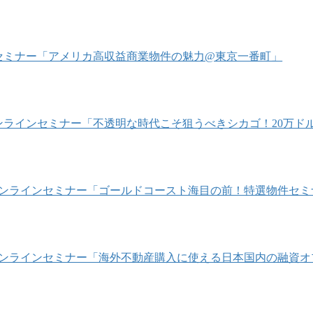
1/22 セミナー「アメリカ高収益商業物件の魅力@東京一番町」
/4 オンラインセミナー「不透明な時代こそ狙うべきシカゴ！20
/10 オンラインセミナー「ゴールドコースト海目の前！特選物件セ
/24 オンラインセミナー「海外不動産購入に使える日本国内の融資