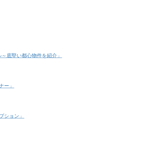
万ドル～底堅い都心物件を紹介」
ミナー」
オプション」