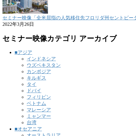
セミナー映像「全米屈指の人気移住先フロリダ州セントピーターズ
2022年3月26日
セミナー映像カテゴリ アーカイブ
■アジア
インドネシア
ウズベキスタン
カンボジア
キルギス
タイ
ドバイ
フィリピン
ベトナム
マレーシア
ミャンマー
台湾
■オセアニア
オーストラリア