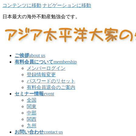
コンテンツに移動
ナビゲーションに移動
日本最大の海外不動産勉強会です。
ご挨拶
about us
有料会員について
membership
メンバーログイン
登録情報変更
パスワードのリセット
有料会員退会のご案内
セミナー情報
event
全国
関東
中部
関西
九州
お問い合わせ
contact us