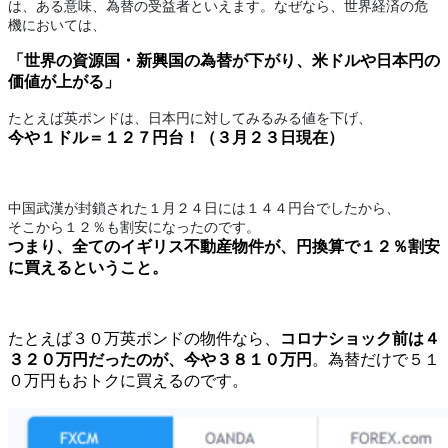
は、ある意味、為替の受益者といえます。なぜなら、世界経済の危
機においては、
「世界の資源国・新興国の為替が下がり、
米ドルや日本円の
価値が上がる」
たとえば英ポンドは、日本円に対してみるみる値を下げ、
今や１ドル＝１２７円台！（３月２３日現在）
中国武漢が封鎖された１月２４日には１４４
円台でしたから、
そこから１２％も割安になったのです。
つまり、全てのイギリス不動産物件が、円換算で１２％
割安
に買えるということ。
たとえば３０万英ポンドの物件なら、
コロナショック前は４
３２０万円だったのが、今や３８１０万円
。為替だけで５１
０万円もおトクに買えるのです。