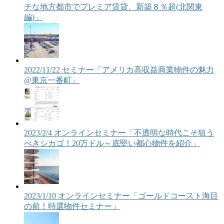
チな地方都市でプレミア賃貸、新築８％超(北関東
編)」
2022/11/22 セミナー「アメリカ高収益商業物件の魅力
@東京一番町」
2023/2/4 オンラインセミナー「不透明な時代こそ狙う
べきシカゴ！20万ドル～底堅い都心物件を紹介」
2023/1/10 オンラインセミナー「ゴールドコースト海目
の前！特選物件セミナー」