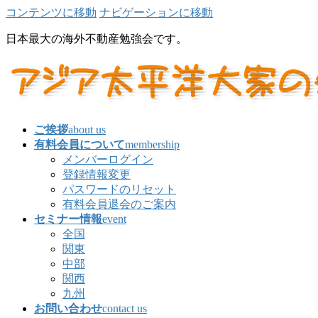
コンテンツに移動
ナビゲーションに移動
日本最大の海外不動産勉強会です。
ご挨拶
about us
有料会員について
membership
メンバーログイン
登録情報変更
パスワードのリセット
有料会員退会のご案内
セミナー情報
event
全国
関東
中部
関西
九州
お問い合わせ
contact us