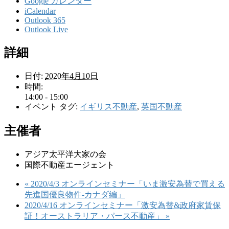
Google カレンダー
iCalendar
Outlook 365
Outlook Live
詳細
日付:
2020年4月10日
時間:
14:00 - 15:00
イベント タグ:
イギリス不動産
,
英国不動産
主催者
アジア太平洋大家の会
国際不動産エージェント
«
2020/4/3 オンラインセミナー「いま激安為替で買える
先進国優良物件-カナダ編」
2020/4/16 オンラインセミナー「激安為替&政府家賃保
証！オーストラリア・パース不動産」
»