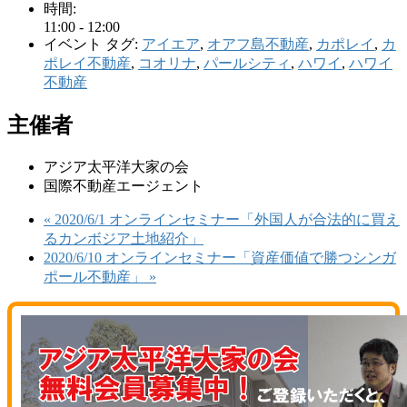
時間:
11:00 - 12:00
イベント タグ:
アイエア
,
オアフ島不動産
,
カポレイ
,
カ
ポレイ不動産
,
コオリナ
,
パールシティ
,
ハワイ
,
ハワイ
不動産
主催者
アジア太平洋大家の会
国際不動産エージェント
«
2020/6/1 オンラインセミナー「外国人が合法的に買え
るカンボジア土地紹介」
2020/6/10 オンラインセミナー「資産価値で勝つシンガ
ポール不動産」
»