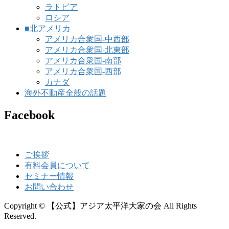
ラトビア
ロシア
■北アメリカ
アメリカ合衆国-中西部
アメリカ合衆国-北東部
アメリカ合衆国-南部
アメリカ合衆国-西部
カナダ
海外不動産全般の話題
Facebook
ご挨拶
有料会員について
セミナー情報
お問い合わせ
Copyright © 【公式】アジア太平洋大家の会 All Rights
Reserved.