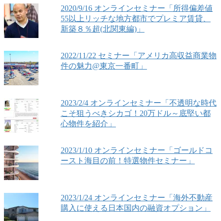
2020/9/16 オンラインセミナー「所得偏差値
55以上リッチな地方都市でプレミア賃貸、
新築８％超(北関東編)」
2022/11/22 セミナー「アメリカ高収益商業物
件の魅力@東京一番町」
2023/2/4 オンラインセミナー「不透明な時代
こそ狙うべきシカゴ！20万ドル～底堅い都
心物件を紹介」
2023/1/10 オンラインセミナー「ゴールドコ
ースト海目の前！特選物件セミナー」
2023/1/24 オンラインセミナー「海外不動産
購入に使える日本国内の融資オプション」