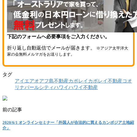
下記のフォームへ必要事項をご入力ください。
折り返し自動返信でメールが届きます。
※アジア太平洋大
家の会無料メルマガをお送りします。
タグ
アイエア
オアフ島不動産
カポレイ
カポレイ不動産
コオ
リナ
パールシティ
ハワイ
ハワイ不動産
前の記事
2020/6/1 オンラインセミナー「外国人が合法的に買えるカンボジア土地紹
介」