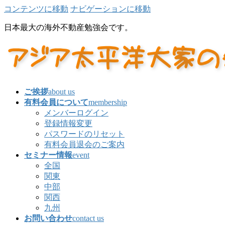
コンテンツに移動
ナビゲーションに移動
日本最大の海外不動産勉強会です。
ご挨拶
about us
有料会員について
membership
メンバーログイン
登録情報変更
パスワードのリセット
有料会員退会のご案内
セミナー情報
event
全国
関東
中部
関西
九州
お問い合わせ
contact us