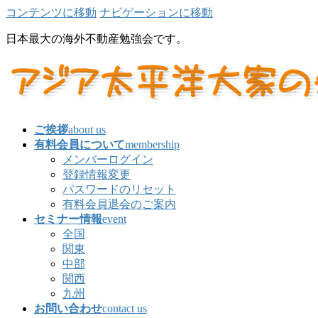
コンテンツに移動
ナビゲーションに移動
日本最大の海外不動産勉強会です。
ご挨拶
about us
有料会員について
membership
メンバーログイン
登録情報変更
パスワードのリセット
有料会員退会のご案内
セミナー情報
event
全国
関東
中部
関西
九州
お問い合わせ
contact us