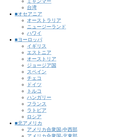
ミャンマー
台湾
■オセアニア
オーストラリア
ニュージーランド
ハワイ
■ヨーロッパ
イギリス
エストニア
オーストリア
ジョージア国
スペイン
チェコ
ドイツ
トルコ
ハンガリー
フランス
ラトビア
ロシア
■北アメリカ
アメリカ合衆国-中西部
アメリカ合衆国-北東部