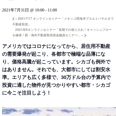
2021年7月31日 @ 10:00
-
11:00
«
2021/7/17 オンラインセミナー「メキシコ西海岸プエルトバヤルタで
不動産投資」
2021/8/5オンラインセミナー「長期での借り入れ！キャッシュフロー
を確保！新・海外不動産取得資金融資セミナー」
»
アメリカではコロナになってから、居住用不動産
の需要爆発が起こり、各都市で極端な品薄にな
り、価格高騰が起こっています。シカゴも例外で
はありません。それでも、大都市にしては割安水
準。エリアも広く多様で、30万ドル台の予算内で
投資に適した物件が見つかりやすい都市・シカゴ
に今こそ注目しよう！