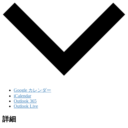
Google カレンダー
iCalendar
Outlook 365
Outlook Live
詳細