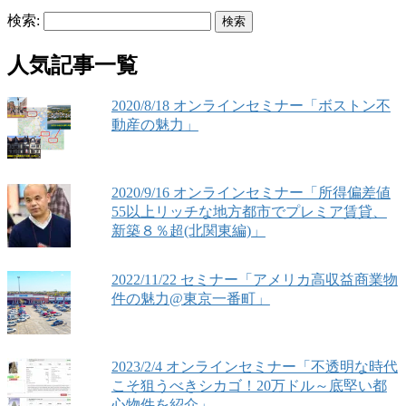
検索:
人気記事一覧
2020/8/18 オンラインセミナー「ボストン不
動産の魅力」
2020/9/16 オンラインセミナー「所得偏差値
55以上リッチな地方都市でプレミア賃貸、
新築８％超(北関東編)」
2022/11/22 セミナー「アメリカ高収益商業物
件の魅力@東京一番町」
2023/2/4 オンラインセミナー「不透明な時代
こそ狙うべきシカゴ！20万ドル～底堅い都
心物件を紹介」