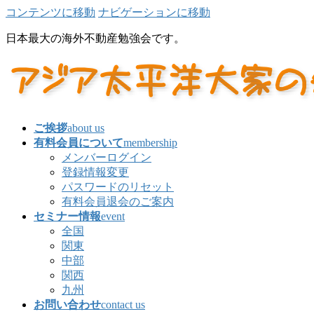
コンテンツに移動
ナビゲーションに移動
日本最大の海外不動産勉強会です。
ご挨拶
about us
有料会員について
membership
メンバーログイン
登録情報変更
パスワードのリセット
有料会員退会のご案内
セミナー情報
event
全国
関東
中部
関西
九州
お問い合わせ
contact us