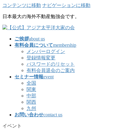
コンテンツに移動
ナビゲーションに移動
日本最大の海外不動産勉強会です。
ご挨拶
about us
有料会員について
membership
メンバーログイン
登録情報変更
パスワードのリセット
有料会員退会のご案内
セミナー情報
event
全国
関東
中部
関西
九州
お問い合わせ
contact us
イベント