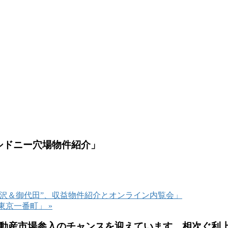
えるシドニー穴場物件紹介」
”軽井沢＆御代田”、収益物件紹介とオンライン内覧会」
力@東京一番町」
»
動産市場参入のチャンスを迎えています。
相次ぐ利