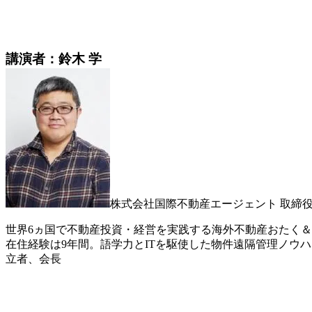
講演者：鈴木 学
株式会社国際不動産エージェント 取締
世界6ヵ国で不動産投資・経営を実践する海外不動産おたく＆
在住経験は9年間。語学力とITを駆使した物件遠隔管理ノウ
立者、会長