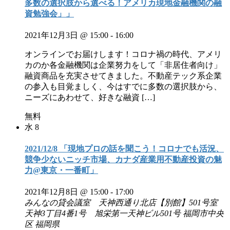
多数の選択肢から選べる！アメリカ現地金融機関の融
資勉強会」」
2021年12月3日 @ 15:00
-
16:00
オンラインでお届けします！コロナ禍の時代、アメリ
カのか各金融機関は企業努力をして「非居住者向け」
融資商品を充実させてきました。不動産テック系企業
の参入も目覚ましく、今はすでに多数の選択肢から、
ニーズにあわせて、好きな融資 […]
無料
水
8
2021/12/8 「現地プロの話を聞こう！コロナでも活況、
競争少ないニッチ市場、カナダ産業用不動産投資の魅
力@東京・一番町」
2021年12月8日 @ 15:00
-
17:00
みんなの貸会議室 天神西通り北店【別館】501号室
天神3丁目4番1号 旭栄第一天神ビル501号 福岡市中央
区 福岡県