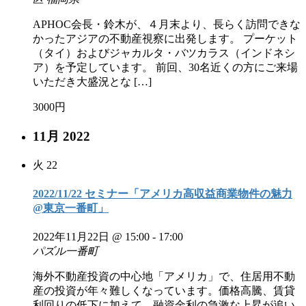
APHOC会長・鈴木が、４月末より、長らく訪問できな
かったアジアの不動産視察に出発します。 プーケット
（タイ）およびジャカルタ・バツカラス（インドネシ
ア）を予定しています。 前回、30名近くの方にご来場
いただき大盛況とな […]
3000円
11月 2022
火
22
2022/11/22 セミナー「アメリカ高収益商業物件の魅力
@東京一番町」
2022年11月22日 @ 15:00
-
17:00
パズル一番町
海外不動産投資の中心地「アメリカ」で、住居用不動
産の投資が年々難しくなっています。価格高騰、賃貸
利回りの低下に加えて、融資金利の急激な上昇が追い