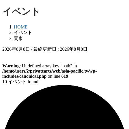
イベント
HOME
イベント
関東
2026年8月8日
/ 最終更新日 :
2026年8月8日
Warning
: Undefined array key "path" in
/home/users/2/privatearts/web/asia-pacific.tv/wp-
includes/canonical.php
on line
619
10 イベント found.