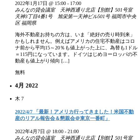
2022年1月17日 @ 15:00
-
17:00
みんなの貸会議室 天神西通り北店【別館】501号室
天神3丁目4番1号 旭栄第一天神ビル501号 福岡市中央
区 福岡県
海外不動産お持ちの方は、いま「絶好の売り時到来」
かもしれません。例えばアメリカの住宅不動産はコロ
ナ前から平均15～20％も値上がった上に、為替も1ドル
＝115円になっています。ドイツはじめヨーロッパの不
動産も値上がり傾向 […]
無料
4月 2022
木
7
2022/4/7 「最新！アメリカ行ってきました！米国不動
産のリアル報告会＆懇親会＠東京一番町」
2022年4月7日 @ 18:00
-
21:00
みんなの貸会議室 天神西通り北店【別館】501号室