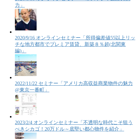
力」
2020/9/16 オンラインセミナー「所得偏差値55以上リッ
チな地方都市でプレミア賃貸、新築８％超(北関東
編)」
2022/11/22 セミナー「アメリカ高収益商業物件の魅力
@東京一番町」
2023/2/4 オンラインセミナー「不透明な時代こそ狙う
べきシカゴ！20万ドル～底堅い都心物件を紹介」