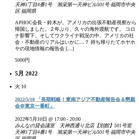
天神3丁目4番1号 旭栄第一天神ビル501号 福岡市中央
区 福岡県
APHOC会長・鈴木が、アメリカの出張不動産視察から
帰国しました。２年ぶり、久々の海外渡航です。 コロ
ナ影響下、そしてウクライナ戦況の中、アメリカの社
会・不動産のリアルはいかに…？ 持ち帰りたてホヤホ
ヤの現地情報の報告会 […]
5000円
5月 2022
火
10
2022/5/10 「長期戦略！東南アジア不動産報告会＆懇親
会＠東京一番町」
2022年5月10日 @ 17:00
-
20:00
みんなの貸会議室 天神西通り北店【別館】501号室
天神3丁目4番1号 旭栄第一天神ビル501号 福岡市中央
区 福岡県