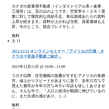
カナダの産業用不動産（インダストリアル系＝倉庫、
工場等）は、宝の山のようです。空室率０～２％！需
要に対して慢性的な供給不足、単位面積あたりの賃料
上昇が続きます。賃料が上がれば当然、資産価値も上
昇。今のところ、競合プレイヤ […]
無料
土
11
2021/12/11 オンラインセミナー「アメリカの穴場・オ
クラホマ収益不動産ご紹介」
2021年12月11日 @ 10:00
-
11:00
コロナ以降、住宅価格の急騰がすすむアメリカの各都
市。値上がりスピードがあまりに急で、去年25万㌦で
買えた都市が今年35万㌦みたいな話も珍しくありませ
ん。そんな中で、「人口と経済が順調に伸びているの
に、まだ出遅れ感があり、 […]
無料