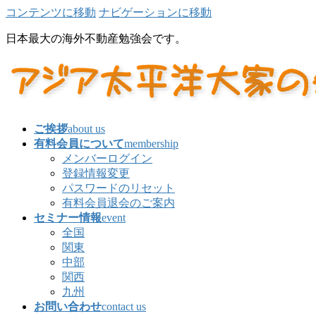
コンテンツに移動
ナビゲーションに移動
日本最大の海外不動産勉強会です。
ご挨拶
about us
有料会員について
membership
メンバーログイン
登録情報変更
パスワードのリセット
有料会員退会のご案内
セミナー情報
event
全国
関東
中部
関西
九州
お問い合わせ
contact us