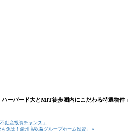
学区！ハーバード大とMIT徒歩圏内にこだわる特選物件」
ざる不動産投資チャンス」
土地税も免除！豪州高収益グループホーム投資」
»