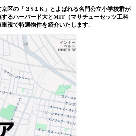
京区の「３S１K」とよばれる名門公立小学校群が
するハーバード大とMIT（マサチューセッツ工科
値重視で特選物件を紹介いたします。