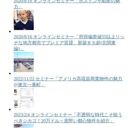
2020/8/18 オンラインセミナー「ボストン不動産の魅
力」
2020/9/16 オンラインセミナー「所得偏差値55以上リッ
チな地方都市でプレミア賃貸、新築８％超(北関東
編)」
2022/11/22 セミナー「アメリカ高収益商業物件の魅力
@東京一番町」
2023/2/4 オンラインセミナー「不透明な時代こそ狙う
べきシカゴ！20万ドル～底堅い都心物件を紹介」