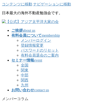
コンテンツに移動
ナビゲーションに移動
日本最大の海外不動産勉強会です。
ご挨拶
about us
有料会員について
membership
メンバーログイン
登録情報変更
パスワードのリセット
有料会員退会のご案内
セミナー情報
event
全国
関東
中部
関西
九州
お問い合わせ
contact us
メンバーコラム