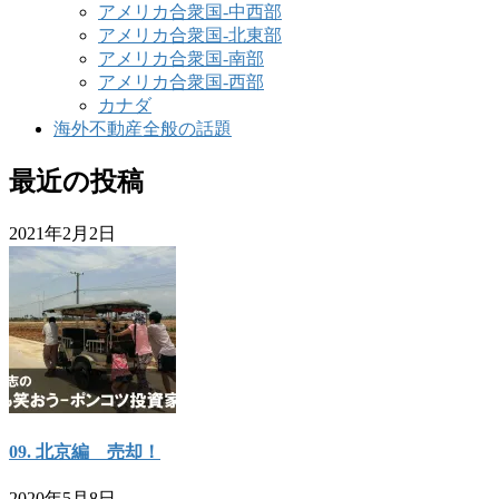
アメリカ合衆国-中西部
アメリカ合衆国-北東部
アメリカ合衆国-南部
アメリカ合衆国-西部
カナダ
海外不動産全般の話題
最近の投稿
2021年2月2日
09. 北京編 売却！
2020年5月8日