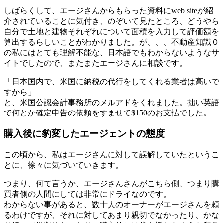
しばらくして、エージさんからもらった資料にweb siteが紹
介されていることに気付き、のぞいて見たところ、どうやら
自分で土地と建物それぞれについて面積を入力して評価額を
算出するらしいことがわかりました。が、、、不動産知識０
の私にはとても理解不能な、日本語でもわからないようなサ
イトでしたので、またまたエージさんに相談です。
「日本国内で、米国に納税の代行をしてくれる業者は高いで
すから」
と、米国公認会計事務所のメルアドをくれました。拙い英語
で何とか確定申告の依頼をすませて$150のお支払でした。
購入後に豹変したエージェントの態度
この頃から、私はエージさんに対して誤解していたというこ
とに、徐々に気づいていきます。
つまり、何て言うか、エージさんさんがこちら側、つまり購
買者側の人間にしては非常にドライなのです。
わからない事があると、数十人のオーナーがエージさんを頼
るわけですが、それに対してあまり親切でなかったり、かな