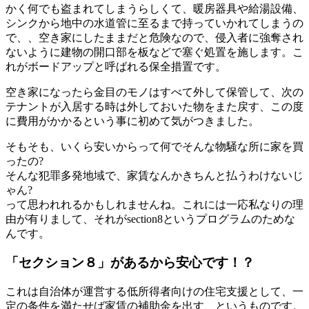
かく何でも盗まれてしまうらしくて、暖房器具や給湯設備、
シンクから地中の水道管に至るまで持っていかれてしまうの
で、、空き家にしたままだと危険なので、侵入者に強奪され
ないように建物の開口部を板などで塞ぐ処置を施します。こ
れがボードアップと呼ばれる保全措置です。
空き家になったら金目のモノはすべて外して保管して、次の
テナントが入居する時は外しておいた物をまた戻す、この度
に費用がかかるという事に初めて気がつきました。
そもそも、いくら安いからって何でそんな物騒な所に家を買
ったの?
そんな犯罪多発地域で、家賃なんかきちんと払うわけないじ
ゃん?
って思われれるかもしれませんね。これには一応私なりの理
由が有りまして、それがsection8というプログラムのためな
んです。
「セクション８」があるから安心です！？
これは自治体が運営する低所得者向けの住宅支援として、一
定の条件を満たせば家賃の補助金を出す、というものです。