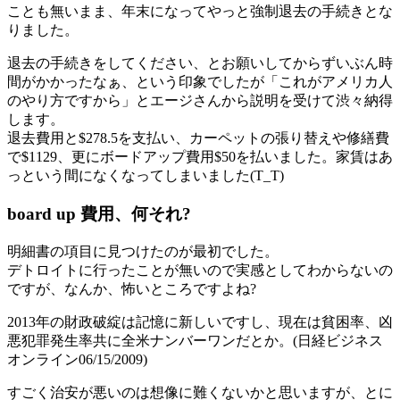
ことも無いまま、年末になってやっと強制退去の手続きとな
りました。
退去の手続きをしてください、とお願いしてからずいぶん時
間がかかったなぁ、という印象でしたが「これがアメリカ人
のやり方ですから」とエージさんから説明を受けて渋々納得
します。
退去費用と$278.5を支払い、カーペットの張り替えや修繕費
で$1129、更にボードアップ費用$50を払いました。家賃はあ
っという間になくなってしまいました(T_T)
board up 費用、何それ?
明細書の項目に見つけたのが最初でした。
デトロイトに行ったことが無いので実感としてわからないの
ですが、なんか、怖いところですよね?
2013年の財政破綻は記憶に新しいですし、現在は貧困率、凶
悪犯罪発生率共に全米ナンバーワンだとか。(日経ビジネス
オンライン06/15/2009)
すごく治安が悪いのは想像に難くないかと思いますが、とに