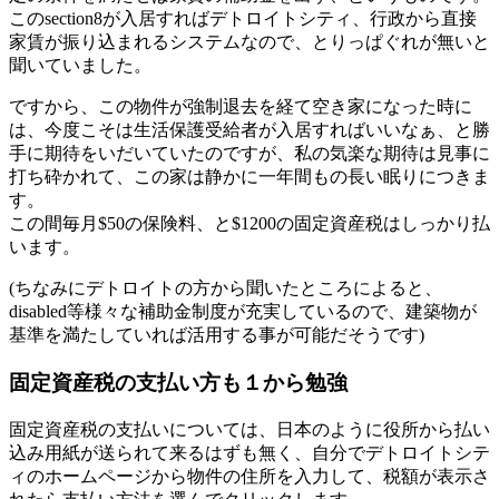
このsection8が入居すればデトロイトシティ、行政から直接
家賃が振り込まれるシステムなので、とりっぱぐれが無いと
聞いていました。
ですから、この物件が強制退去を経て空き家になった時に
は、今度こそは生活保護受給者が入居すればいいなぁ、と勝
手に期待をいだいていたのですが、私の気楽な期待は見事に
打ち砕かれて、この家は静かに一年間もの長い眠りにつきま
す。
この間毎月$50の保険料、と$1200の固定資産税はしっかり払
います。
(ちなみにデトロイトの方から聞いたところによると、
disabled等様々な補助金制度が充実しているので、建築物が
基準を満たしていれば活用する事が可能だそうです)
固定資産税の支払い方も１から勉強
固定資産税の支払いについては、日本のように役所から払い
込み用紙が送られて来るはずも無く、自分でデトロイトシテ
ィのホームページから物件の住所を入力して、税額が表示さ