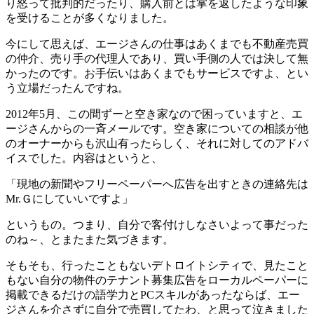
り怒って批判的だったり、購入前とは掌を返したような印象
を受けることが多くなりました。
今にして思えば、エージさんの仕事はあくまでも不動産売買
の仲介、売り手の代理人であり、買い手側の人では決して無
かったのです。お手伝いはあくまでもサービスですよ、とい
う立場だったんですね。
2012年5月、この間ずーと空き家なので困っていますと、エ
ージさんからの一斉メールです。空き家についての相談が他
のオーナーからも沢山有ったらしく、それに対してのアドバ
イスでした。内容はというと、
「現地の新聞やフリーペーパーへ広告を出すときの連絡先は
Mr.Ｇにしていいですよ」
というもの。つまり、自分で客付けしなさいよって事だった
のね～、とまたまた気づきます。
そもそも、行ったこともないデトロイトシティで、見たこと
もない自分の物件のテナント募集広告をローカルペーパーに
掲載できるだけの語学力とPCスキルがあったならば、エー
ジさんを介さずに自分で売買してたわ、と思って泣きました