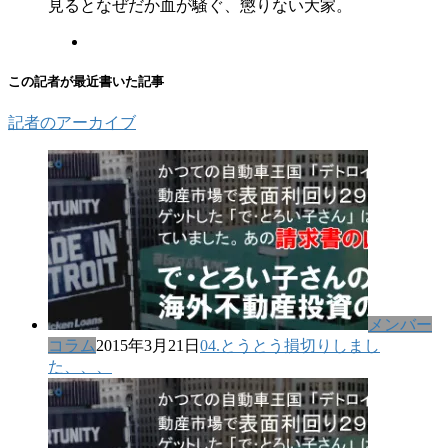
見るとなぜだか血が騒ぐ、懲りない大家。
この記者が最近書いた記事
記者のアーカイブ
メンバー
コラム
2015年3月21日
04.とうとう損切りしまし
た、、、