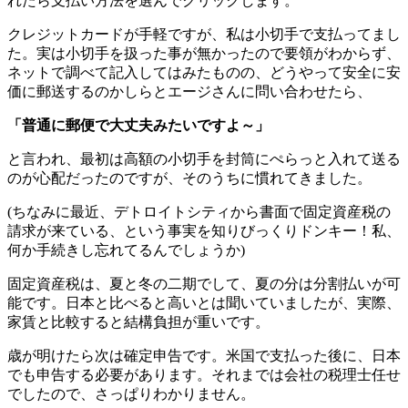
れたら支払い方法を選んでクリックします。
クレジットカードが手軽ですが、私は小切手で支払ってまし
た。実は小切手を扱った事が無かったので要領がわからず、
ネットで調べて記入してはみたものの、どうやって安全に安
価に郵送するのかしらとエージさんに問い合わせたら、
「普通に郵便で大丈夫みたいですよ～」
と言われ、最初は高額の小切手を封筒にぺらっと入れて送る
のが心配だったのですが、そのうちに慣れてきました。
(ちなみに最近、デトロイトシティから書面で固定資産税の
請求が来ている、という事実を知りびっくりドンキー！私、
何か手続きし忘れてるんでしょうか)
固定資産税は、夏と冬の二期でして、夏の分は分割払いが可
能です。日本と比べると高いとは聞いていましたが、実際、
家賃と比較すると結構負担が重いです。
歳が明けたら次は確定申告です。米国で支払った後に、日本
でも申告する必要があります。それまでは会社の税理士任せ
でしたので、さっぱりわかりません。