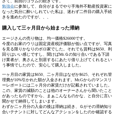
さて、前回のコラムの続きです。
勉強会
に参加して、自分がまるでやり手海外不動産投資家に
なった気分に酔いしれていた私は、迷わず二件目の購入手続
きを進めたのですが、、、
購入して三ヶ月目から始まった滞納
エージさんの売り物は、均一価格$26000です。
今度のお家のウリは固定資産税評価額が低い点ですが、写真
を見る限りかなりのボロ家でした。それでも賃料は$650、利
回りはいい感じですし、聞けばMr.Ｇの知り合いである下請
け業者が、奥さんと別居するにあたり借り上げてくれるとい
う事情でしたので、安心して購入しました。
一ヶ月目の家賃は$650、二ヶ月目はなぜか$625、それぞれ管
理費が10%引かれた額が入金されます。Mr.Gからのマンスリ
ーレポートには二ヶ月分の家賃だけが記載されていました。
この、家賃の減額のことは他のオーナーさんから聞いたこと
があったものですから、まぁこんなものかな、と自分に言い
聞かせて納得してしまいます。
わずか二ヶ月分の入金の後は滞納は続き、Ｇがその滞納知り
合いテナントに対してどんなアクションをしたのか確認する